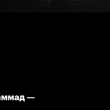
хаммад —