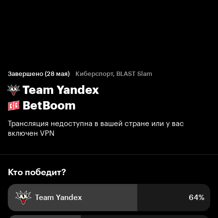
Кто победит?
359 голосов болельщиков
Завершено (28 мая)
Киберспорт, BLAST Slam
Team Yandex
64%
36%
BetBoom
Трансляция недоступна в вашей стране или у вас
включен VPN
Кто победит?
Team Yandex
64%