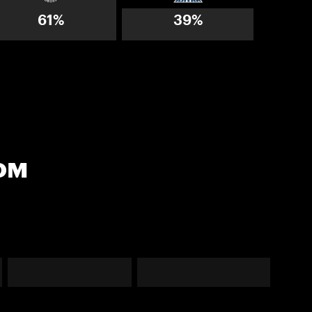
61%
39%
ом