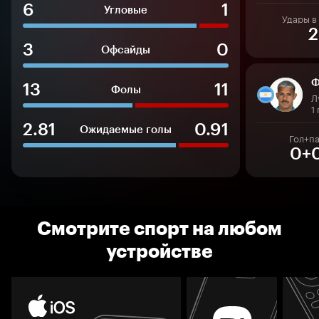
6
1
Угловые
Удары в
2
3
0
Офсайды
Ф
13
11
Фолы
Л
1
2.81
0.91
Ожидаемые голы
Гол+п
0+
Смотрите спорт на любом
устройстве