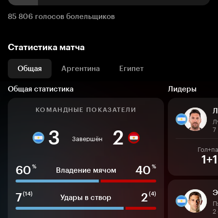
85 806 голосов болельщиков
Статистика матча
Общая
Аргентина
Египет
Общая статистика
Лидеры
КОМАНДНЫЕ ПОКАЗАТЕЛИ
Л
Л
7
3
2
Завершён
Гол+п
1+1
60
40
%
%
Владение мячом
Э
7
2
(14)
(4)
Удары в створ
П
2