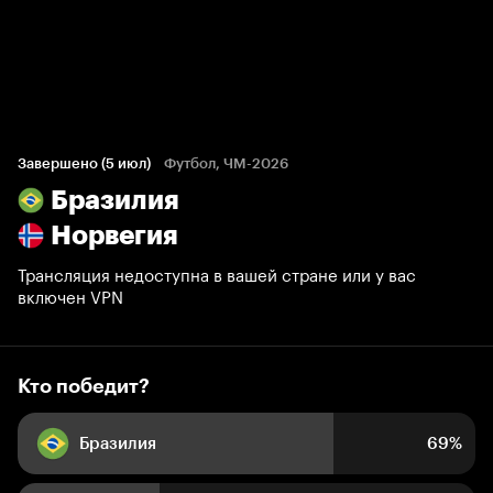
Кто победит?
125 108 голосов болельщиков
Завершено (5 июл)
Футбол, ЧМ-2026
Бразилия
69%
31%
Норвегия
Трансляция недоступна в вашей стране или у вас
включен VPN
Кто победит?
Бразилия
69%