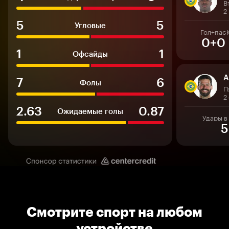
2
5
5
Угловые
Гол+пас
0+0
1
1
Офсайды
А
7
6
Фолы
П
2
2.63
0.87
Ожидаемые голы
Удары в
5
Смотрите спорт на любом
устройстве