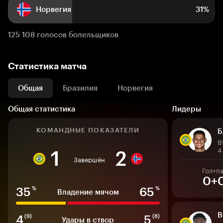
Норвегия
31%
125 108 голосов болельщиков
Статистика матча
Общая
Бразилия
Норвегия
Общая статистика
Лидеры
КОМАНДНЫЕ ПОКАЗАТЕЛИ
Б
В
4
1
2
Завершён
Гол+п
0+
35
65
%
%
Владение мячом
В
4
5
(9)
(8)
Удары в створ