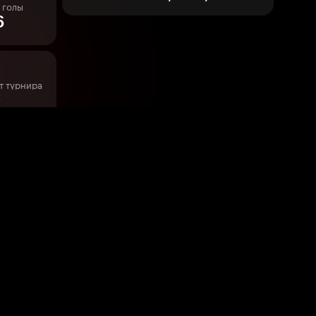
 голы
6
т турнира
х
голы
Четвёртый в турнире по кроссам
 голы