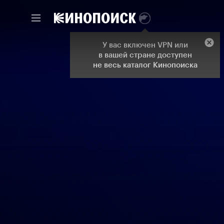
У вас включен VPN или
в вашей стране доступен
не весь каталог Кинопоиска