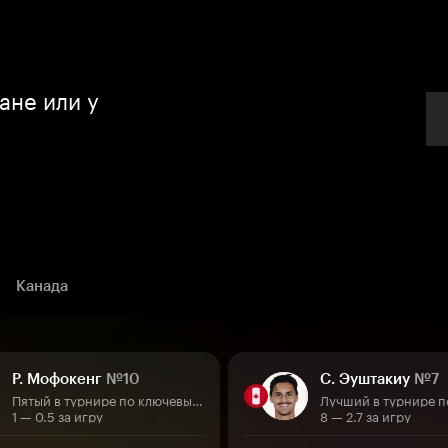
ане или у
Канада
Р. Мофокенг
№10
С. Эуштакиу
№7
Пятый в турнире по ключевым передачам
Лучший в турнире п
1 — 0.5 за игру
8 — 2.7 за игру