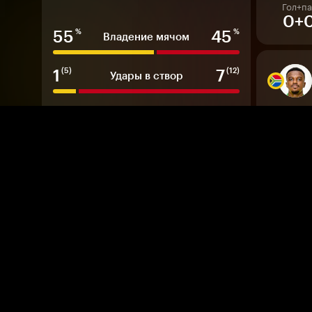
Гол+па
0+
55
45
%
%
Владение мячом
1
7
(5)
(12)
Удары в створ
1
4
Угловые
Гол+
0
1
0
Офсайды
10
16
Фолы
0.18
1.28
Ожидаемые голы
Гол+
0