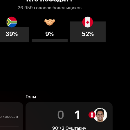
26 959 голосов болельщиков
39%
9%
52%
Голы
0
1
о кроссам
90’+2
Эуштакиу