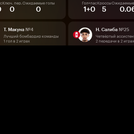
с
Ключ. пер.
Ожидаемые голы
Гол+пас
Кроссы
Ожидаемые
0
0
0
1+0
5
0.0
Т. Макуна
№4
Н. Салиба
№25
Лучший бомбардир команды
Четвёртый ассистен
1 гол в 2 играх
2 передачи в 2 игра
пас
Удары
Ожидаемые голы
Гол+пас
Удары
Ожидаемые 
+0
1
0.04
0+0
0
0
Т. Мореми
№8
А. Джонстон
№2
Лучший ассистент команды
1 передача в 1 игре
7 — 2.3 за игру
пас
Удары
Ожидаемые голы
Гол+пас
Кроссы
Ожидаемые
+0
0
0
0+0
1
0