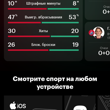
10
8
м
м
Штрафные минуты
Очк
0+
47
53
%
%
Выигр. вбрасывания
Г
30
20
Хиты
В
1
26
19
Блок. броски
Очки
0+0
Смотрите спорт на любом
устройстве