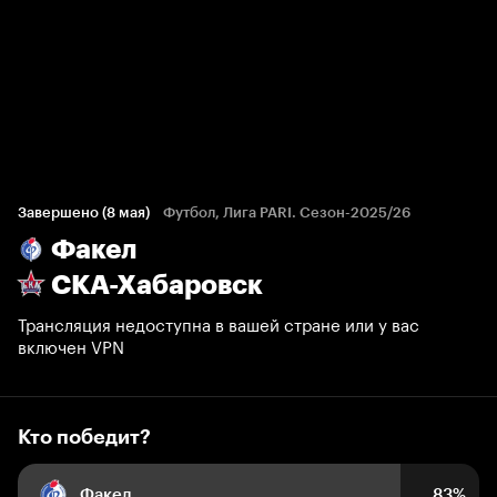
Кто победит?
679 голосов болельщиков
Завершено (8 мая)
Футбол, Лига PARI. Сезон-2025/26
Факел
83%
5%
12%
СКА-Хабаровск
Трансляция недоступна в вашей стране или у вас
включен VPN
Кто победит?
Факел
83%