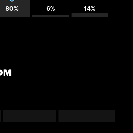
80%
6%
14%
ом