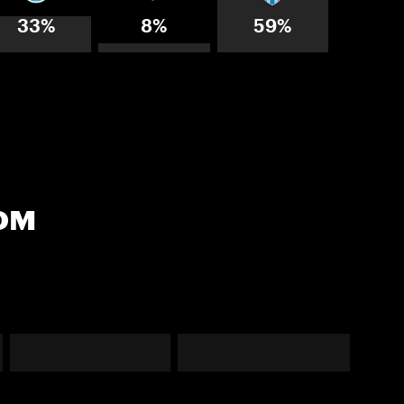
33%
8%
59%
ом