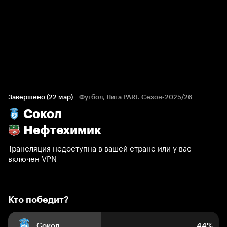
Кто победит?
482 голоса болельщиков
Завершено (22 мар)
Футбол, Лига PARI. Сезон-2025/26
Сокол
44%
13%
43%
Нефтехимик
Трансляция недоступна в вашей стране или у вас
включен VPN
Кто победит?
Сокол
44%