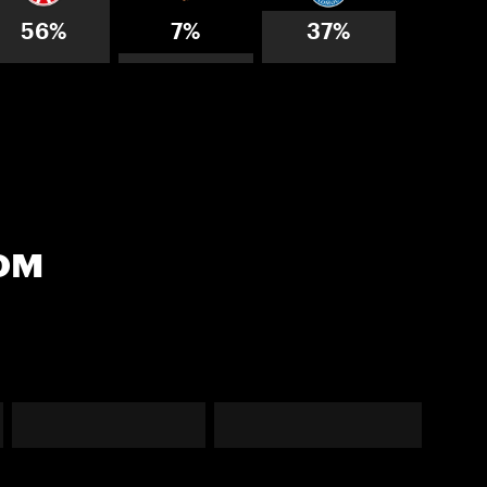
56%
7%
37%
ом