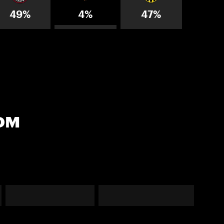
49%
4%
47%
ом