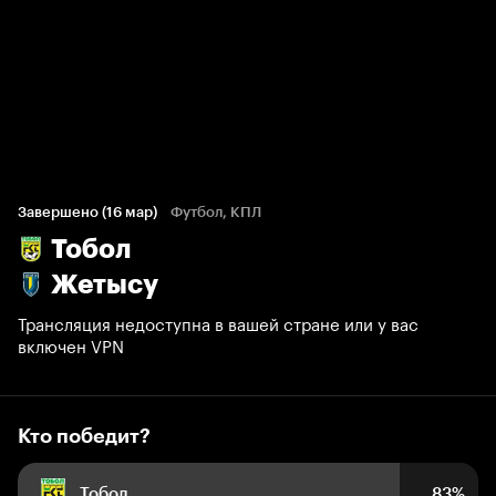
Кто победит?
159 голосов болельщиков
Завершено (16 мар)
Футбол, КПЛ
Тобол
83%
7%
10%
Жетысу
Трансляция недоступна в вашей стране или у вас
включен VPN
Кто победит?
Тобол
83%