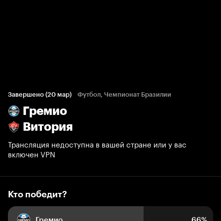
Кто победит?
284 голоса болельщиков
Завершено (20 мар)
Футбол, Чемпионат Бразилии
Гремио
66%
10%
24%
Витория
Трансляция недоступна в вашей стране или у вас
включен VPN
Кто победит?
Гремио
66%