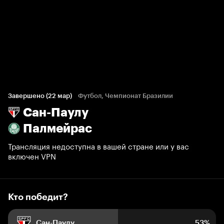
Кто победит?
228 голосов болельщиков
Завершено (22 мар)
Футбол, Чемпионат Бразилии
Сан-Паулу
53%
8%
39%
Палмейрас
Трансляция недоступна в вашей стране или у вас
включен VPN
Кто победит?
Сан-Паулу
53%