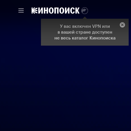
У вас включен VPN или
в вашей стране доступен
не весь каталог Кинопоиска