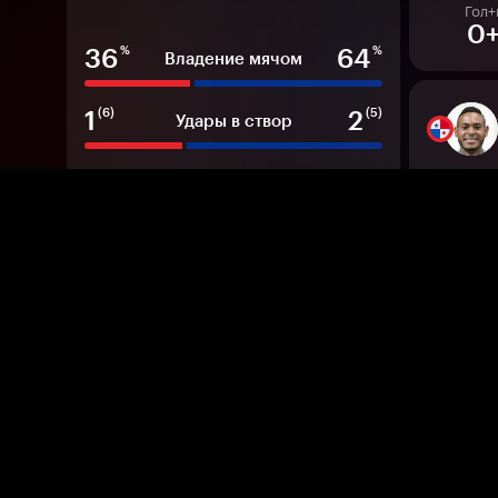
Гол+
0
36
64
%
%
Владение мячом
1
2
(6)
(5)
Удары в створ
7
2
Угловые
Гол+
1
2
Офсайды
19
12
Фолы
0.59
2.03
Ожидаемые голы
Гол+
0