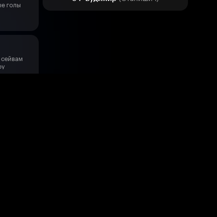
е голы
 сейвам
ру
енные
0
Четвёртый в турнире по единоборствам
голы