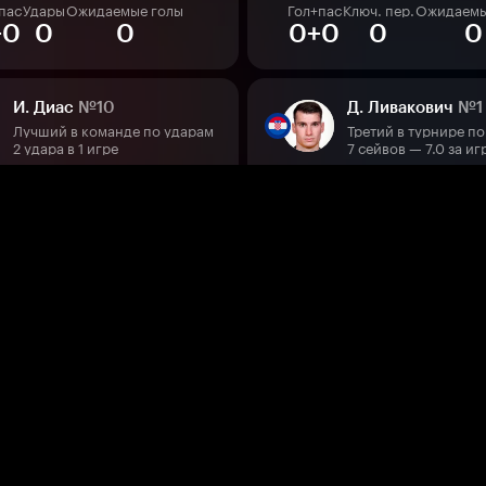
пас
Удары
Ожидаемые голы
Гол+пас
Ключ. пер.
Ожидаемы
+0
0
0
0+0
0
0
И. Диас
№10
Д. Ливакович
№1
Лучший в команде по ударам
Третий в турнире по
2 удара в 1 игре
7 сейвов — 7.0 за иг
пас
Удары
Ожидаемые голы
Удары в створ
Сейвы
Пропущ
–
–
–
1
1
Х. Фахардо
№17
И. Перишич
№14
Лучший бомбардир команды
3 гола в 8 матчах отбора
4 — 4.0 за игру
пас
Удары
Ожидаемые голы
Гол+пас
Удары
Ожидаемые 
+0
1
0.13
0+0
0
0