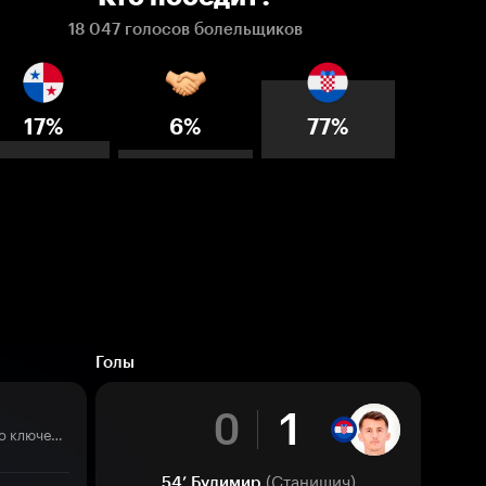
18 047 голосов болельщиков
17%
6%
77%
Голы
0
1
Лучший в турнире по ключевым передачам
(Станишич)
54’
Будимир