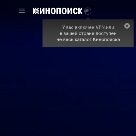
У вас включен VPN или
в вашей стране доступен
не весь каталог Кинопоиска