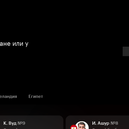
ане или у
еландия
Египет
К. Вуд
№9
И. Ашур
№8