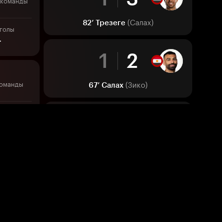
 команды
(Салах)
82’
Трезеге
голы
4
1
2
(Зико)
команды
67’
Салах
голы
1
1
7
(Хани)
58’
Зико
команды
 отбора
1
0
голы
3
(Пэйн)
15’
Серман