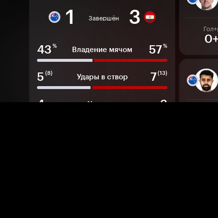
1
3
Завершён
Гол+
0
43
57
%
%
Владение мячом
5
7
(8)
(13)
Удары в створ
4
3
Угловые
Гол+па
0+
3
0
Офсайды
14
8
Фолы
1.28
1.93
Ожидаемые голы
Гол+
0