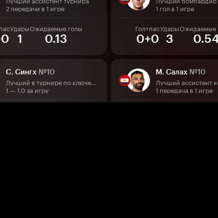
Лучший ассистент турнира
Лучший бомбардир
2 передачи в 1 игре
1 гол в 1 игре
пас
Удары
Ожидаемые голы
Гол+пас
Удары
Ожидаемые 
+0
1
0.13
0+0
3
0.5
С. Сингх
№10
М. Салах
№10
Лучший в турнире по ключевым передачам
Лучший ассистент 
1 — 1.0 за игру
1 передача в 1 игре
с
Ключ. пер.
Ожидаемые голы
Гол+пас
Удары
Ожидаемые 
0
0
0.02
1+1
3
0.3
Э. Джаст
№11
Трезеге
№7
Второй в турнире по голам
Второй бомбардир 
2 гола в 1 игре
5 голов в 10 матчах
пас
Удары
Ожидаемые голы
Гол+пас
Удары
Ожидаемые 
+0
1
0.08
1+0
1
0.2