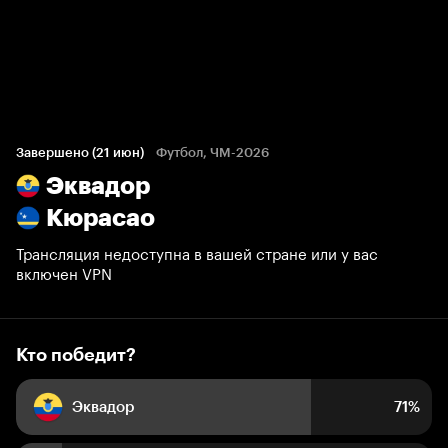
Кто победит?
11 661 голос болельщиков
Завершено (21 июн)
Футбол, ЧМ-2026
Эквадор
71%
11%
18%
Кюрасао
Трансляция недоступна в вашей стране или у вас
включен VPN
Кто победит?
Эквадор
71%