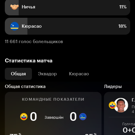
Ничья
11%
Кюрасао
18%
11 661 голос болельщиков
Статистика матча
Общая
Эквадор
Кюрасао
Общая статистика
Лидеры
КОМАНДНЫЕ ПОКАЗАТЕЛИ
Г
П
4
0
0
Завершён
Гол+п
0+
%
%