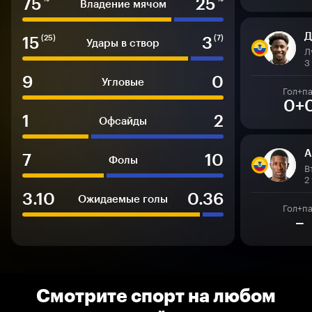
75
25
Владение мячом
Д
15
3
(25)
(7)
Удары в створ
Л
3
9
0
Угловые
Гол+п
0+
1
2
Офсайды
А
7
10
Фолы
В
2
3.10
0.36
Ожидаемые голы
Гол+п
–
Смотрите спорт на любом