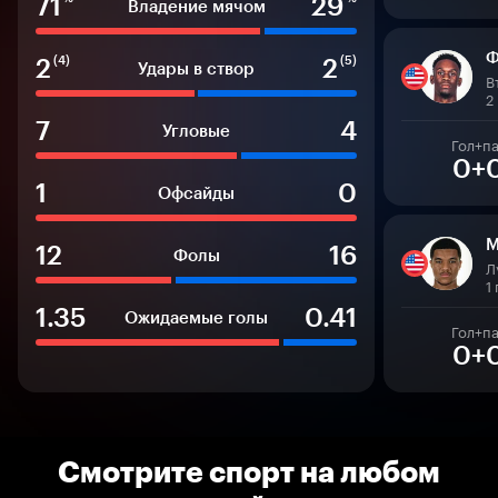
71
29
Владение мячом
Ф
2
2
(4)
(5)
Удары в створ
В
2
7
4
Угловые
Гол+п
0+
1
0
Офсайды
М
12
16
Фолы
Л
1
1.35
0.41
Ожидаемые голы
Гол+п
0+
Смотрите спорт на любом