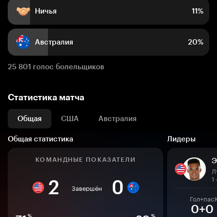
Ничья
11%
Австралия
20%
25 801 голос болельщиков
Статистика матча
Общая
США
Австралия
Общая статистика
Лидеры
КОМАНДНЫЕ ПОКАЗАТЕЛИ
Э
1
2
0
Завершён
Гол+пас
0+0
%
%