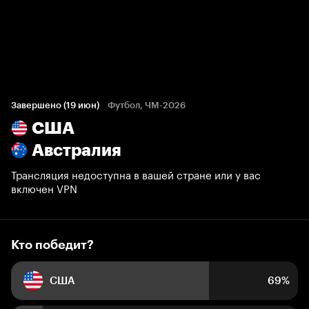
Кто победит?
25 801 голос болельщиков
Завершено (19 июн)
Футбол, ЧМ-2026
США
69%
11%
20%
Австралия
Трансляция недоступна в вашей стране или у вас
включен VPN
Кто победит?
США
69%