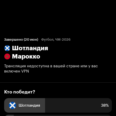
Кто победит?
18 352 голоса болельщиков
Завершено (20 июн)
Футбол, ЧМ-2026
Шотландия
38%
9%
53%
Марокко
Трансляция недоступна в вашей стране или у вас
включен VPN
Кто победит?
Шотландия
38%