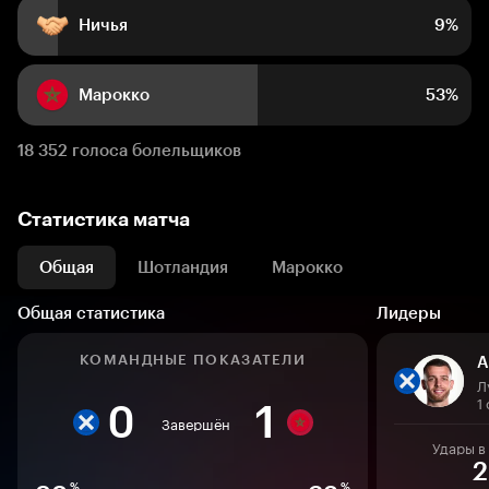
Ничья
9%
Марокко
53%
18 352 голоса болельщиков
Статистика матча
Общая
Шотландия
Марокко
Общая статистика
Лидеры
КОМАНДНЫЕ ПОКАЗАТЕЛИ
А
1
0
1
Завершён
Удары в
2
%
%