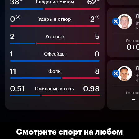
38
62
Владение мячом
Л
0
2
(3)
(7)
Удары в створ
6
2
5
Угловые
Гол+п
0+
1
0
Офсайды
Л
11
8
Фолы
4
0.51
0.98
Ожидаемые голы
Гол+п
–
Смотрите спорт на любом