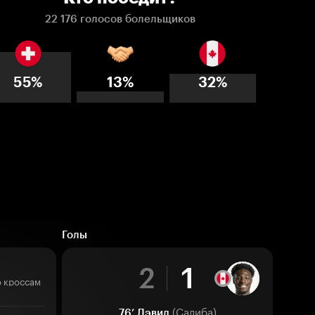
22 176 голосов болельщиков
55%
13%
32%
Голы
2
1
о кроссам
(Салиба)
76’
Дэвид