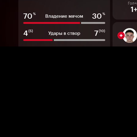
Гол+
1
70
30
%
%
Владение мячом
4
7
(5)
(10)
Удары в створ
2
7
Угловые
Гол+
1
1
3
Офсайды
19
13
Фолы
1.11
1.47
Ожидаемые голы
Гол+
0