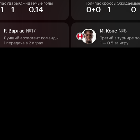
пас
Удары
Ожидаемые голы
Гол+пас
Кроссы
Ожидаемые
+1
1
0.14
0+0
1
0
Р. Варгас
№17
И. Коне
№8
Лучший ассистент команды
1 передача в 2 играх
1 — 0.5 за игру
пас
Удары
Ожидаемые голы
Гол+пас
Ключ. пер.
Ожидаемы
+0
1
0.36
–
–
–
Д. Ндойе
№11
Д. Дэвид
№10
Лучший в команде по ударам
Четвёртый в турнир
8 ударов в 2 играх
3 гола в 2 играх
пас
Удары
Ожидаемые голы
Гол+пас
Удары
Ожидаемые 
+0
0
0
0+0
1
0.10