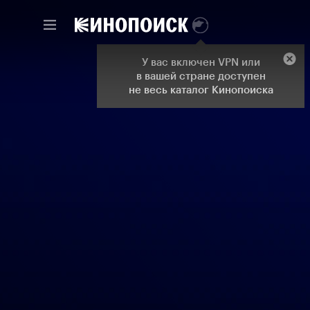
У вас включен VPN или
в вашей стране доступен
не весь каталог Кинопоиска