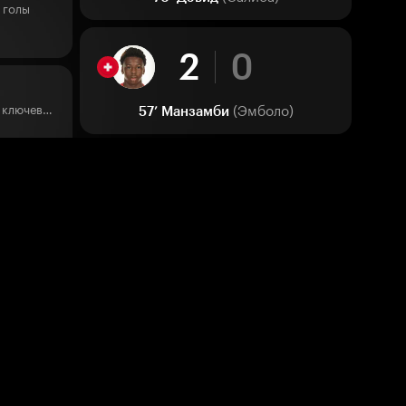
 голы
2
0
(Эмболо)
Третий в турнире по ключевым передачам
57’
Манзамби
е голы
1
0
(Манзамби)
46’
Варгас
е по голам
голы