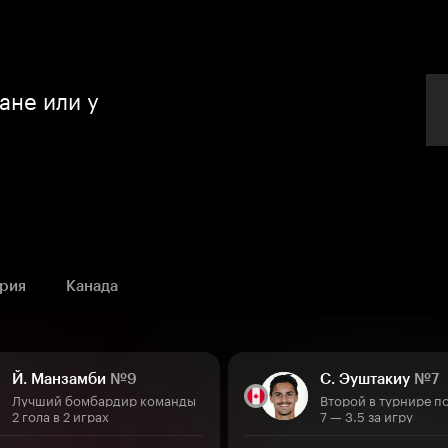
ане или у
рия
Канада
Й. Манзамби
№9
С. Эуштакиу
№7
Лучший бомбардир команды
Второй в турнире п
2 гола в 2 играх
7 — 3.5 за игру