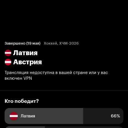
Кто победит?
554 голоса болельщиков
Завершено (19 мая)
Хоккей, ХЧМ-2026
Латвия
66%
34%
Австрия
Трансляция недоступна в вашей стране или у вас
включен VPN
Кто победит?
Латвия
66%