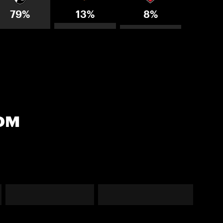
79%
13%
8%
ом