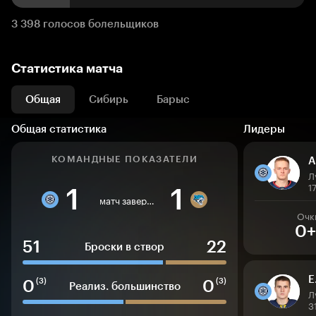
3 398 голосов болельщиков
Статистика матча
Общая
Сибирь
Барыс
Общая статистика
Лидеры
КОМАНДНЫЕ ПОКАЗАТЕЛИ
А
Л
1
1
1
матч завершен
Очк
0+
51
22
Броски в створ
Е
0
0
(3)
(3)
Реализ. большинство
Л
3