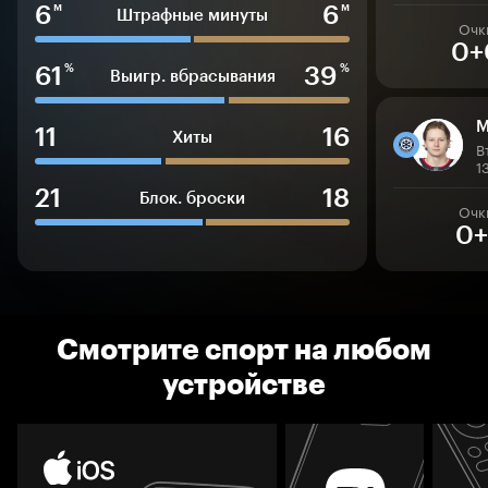
6
6
м
м
Штрафные минуты
Очк
0+
61
39
%
%
Выигр. вбрасывания
М
11
16
Хиты
В
1
21
18
Блок. броски
Очк
0+
Смотрите спорт на любом
устройстве