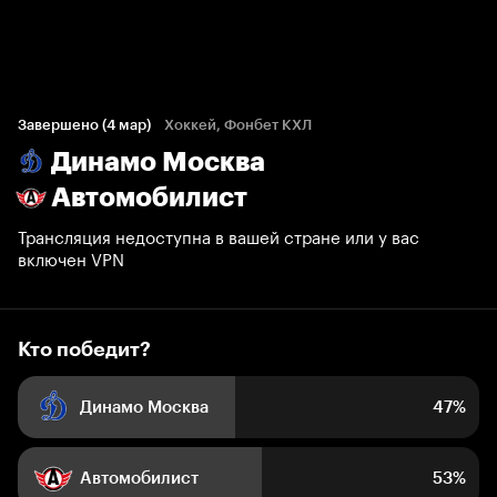
Кто победит?
3 782 голоса болельщиков
Завершено (4 мар)
Хоккей, Фонбет КХЛ
Динамо Москва
47%
53%
Автомобилист
Трансляция недоступна в вашей стране или у вас
включен VPN
Кто победит?
Динамо Москва
47%
Автомобилист
53%