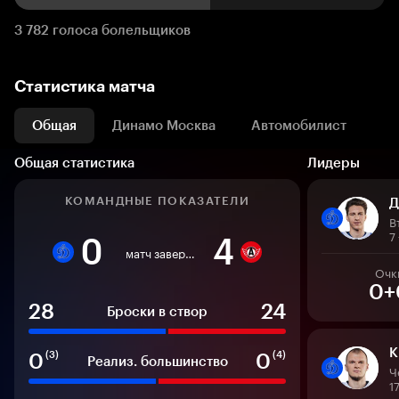
3 782 голоса болельщиков
Статистика матча
Общая
Динамо Москва
Автомобилист
Общая статистика
Лидеры
КОМАНДНЫЕ ПОКАЗАТЕЛИ
Д
В
7
0
4
матч завершен
Очк
0+
28
24
Броски в створ
К
0
0
(3)
(4)
Реализ. большинство
Ч
1