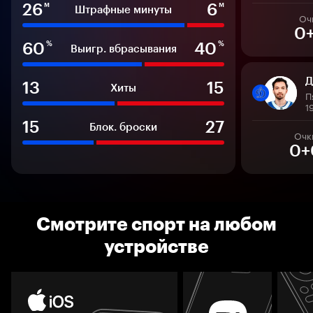
26
6
м
м
Штрафные минуты
Оч
0
60
40
%
%
Выигр. вбрасывания
Д
13
15
Хиты
П
1
15
27
Блок. броски
Очк
0+
Смотрите спорт на любом
устройстве