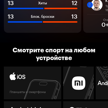
К
13
12
Хиты
Т
1
13
13
Блок. броски
Оч
0
Смотрите спорт на любом
устройстве
Планшеты и смартфоны