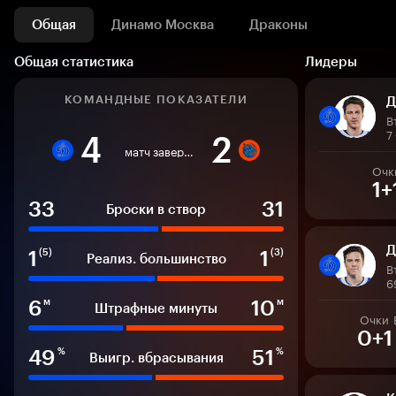
Общая
Динамо Москва
Драконы
Общая статистика
Лидеры
КОМАНДНЫЕ ПОКАЗАТЕЛИ
Д
В
7
4
2
матч завершен
Очк
1+
33
31
Броски в створ
Д
1
1
(5)
(3)
Реализ. большинство
В
6
6
10
м
м
Штрафные минуты
Очки
0+1
49
51
%
%
Выигр. вбрасывания