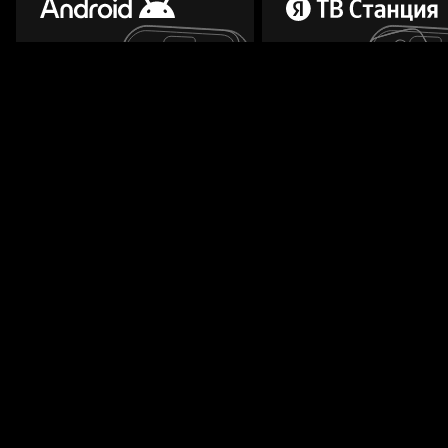
Планшеты и смартфоны
Телевизор с Алисой от Я
Мы всегда готовы вам помочь.
Задать вопрос
© 2003–
2026
Кинопоиск
.
18+
Федеральные каналы
доступны для бесплатного
просмотра круглосуточно
ООО «Кинопоиск» (ИНН