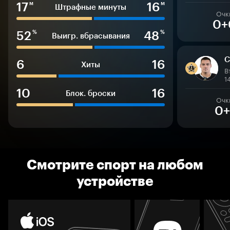
17
16
м
м
Штрафные минуты
Очк
0+
52
48
%
%
Выигр. вбрасывания
С
6
16
Хиты
В
1
10
16
Блок. броски
Очк
0+
Смотрите спорт на любом
устройстве