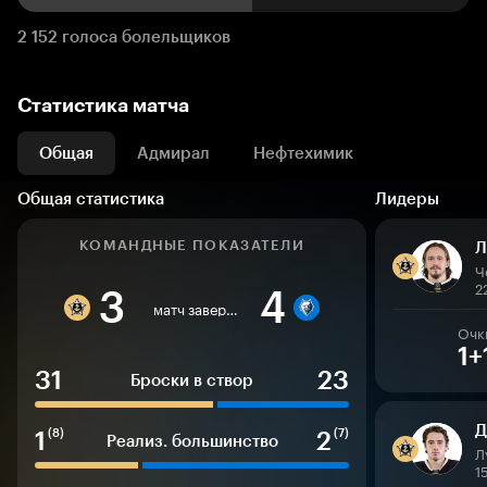
2 152 голоса болельщиков
Статистика матча
Общая
Адмирал
Нефтехимик
Общая статистика
Лидеры
КОМАНДНЫЕ ПОКАЗАТЕЛИ
Л
Ч
2
3
4
матч завершен
Очк
1+
31
23
Броски в створ
Д
1
2
(8)
(7)
Реализ. большинство
Л
1