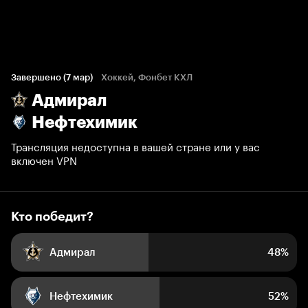
Кто победит?
2 152 голоса болельщиков
Завершено (7 мар)
Хоккей, Фонбет КХЛ
Адмирал
48%
52%
Нефтехимик
Трансляция недоступна в вашей стране или у вас
включен VPN
Кто победит?
Адмирал
48%
Нефтехимик
52%