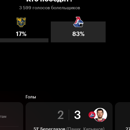
3 599 голосов болельщиков
17%
83%
Голы
2
3
итам
(Паник, Кирьянов)
51’
Береглазов
27