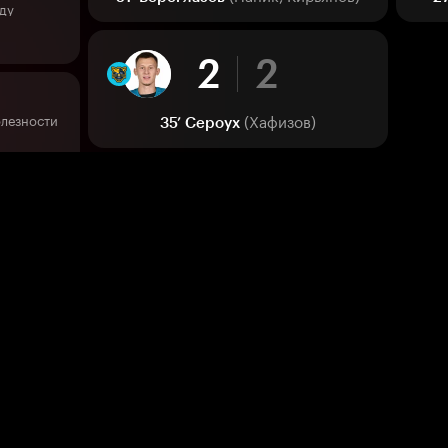
ьду
2
2
(Хафизов)
олезности
35’
Сероух
льду
1
2
3
(Кирьянов, Черепанов)
33’
Паник
Третий в лиге по вбрасываниям
1
1
а льду
36
(Биттен)
31’
Кагарлицкий