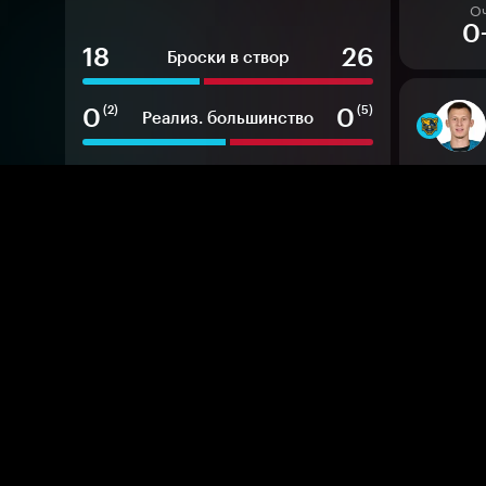
О
0
18
26
Броски в створ
0
0
(2)
(5)
Реализ. большинство
10
4
м
м
Штрафные минуты
О
1
38
63
%
%
Выигр. вбрасывания
24
9
Хиты
25
10
Блок. броски
О
0