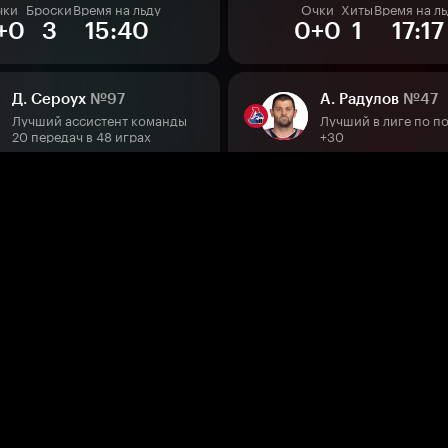
чки
Броски
Время на льду
Очки
Хиты
Время на л
+0
3
15:40
0+0
1
17:17
Д. Сероух
№97
А. Радулов
№47
Лучший ассистент команды
Лучший в лиге по п
20 передач в 48 играх
+30
чки
Броски
Время на льду
Очки
Броски
Время на 
+0
1
19:53
0+0
1
19:3
С. Попов
№34
Г. Иванов
№10
Второй снайпер команды
11 голов в 58 играх
654 — 10.5 за игру
чки
Броски
Время на льду
Очки
Выигр. вбр.
Время н
+0
2
11:22
0+0
11
18:
(22)