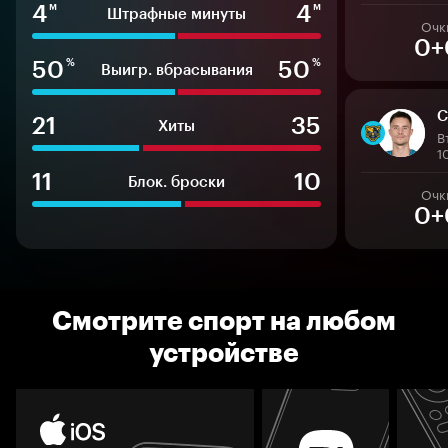
4
4
м
м
Штрафные минуты
Очк
0+
50
50
%
%
Выигр. вбрасывания
С
21
35
Хиты
В
1
11
10
Блок. броски
Очк
0+
Смотрите спорт на любом
устройстве