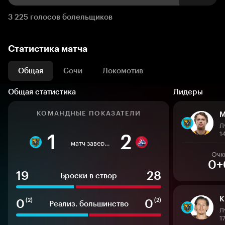
3 225 голосов болельщиков
Статистика матча
Общая
Сочи
Локомотив
Общая статистика
Лидеры
КОМАНДНЫЕ ПОКАЗАТЕЛИ
М
Л
1
1
2
матч завершен
Очк
0+
19
28
Броски в створ
К
0
0
(2)
(2)
Реализ. большинство
Л
1