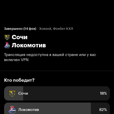
Кто победит?
3 225 голосов болельщиков
Завершено (14 фев)
Хоккей, Фонбет КХЛ
Сочи
18%
82%
Локомотив
Трансляция недоступна в вашей стране или у вас
включен VPN
Кто победит?
Сочи
18%
Локомотив
82%