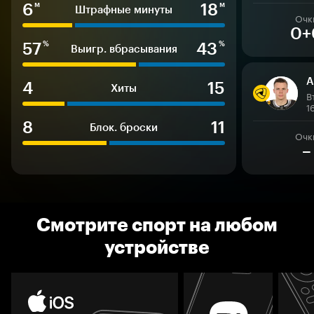
6
18
м
м
Штрафные минуты
Очк
0+
57
43
%
%
Выигр. вбрасывания
А
4
15
Хиты
В
1
8
11
Блок. броски
Очк
–
Смотрите спорт на любом
устройстве