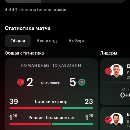
4 449 голосов болельщиков
Статистика матча
Общая
Авангард
Ак Барс
Общая статистика
Лидеры
КОМАНДНЫЕ ПОКАЗАТЕЛИ
Д
Л
2
2
5
матч завершен
Очк
0+
39
23
Броски в створ
К
1
1
(4)
(4)
Реализ. большинство
В
1