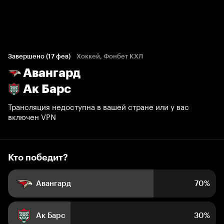
Кто победит?
4 449 голосов болельщиков
Завершено (17 фев)
Хоккей, Фонбет КХЛ
Авангард
70%
30%
Ак Барс
Трансляция недоступна в вашей стране или у вас
включен VPN
Кто победит?
Авангард
70%
Ак Барс
30%