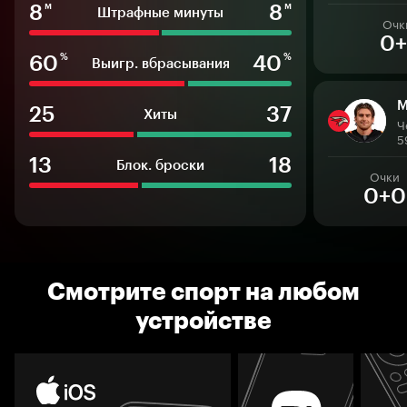
8
8
м
м
Штрафные минуты
Очк
0+
60
40
%
%
Выигр. вбрасывания
М
25
37
Хиты
5
13
18
Блок. броски
Очки
0+0
Смотрите спорт на любом
устройстве