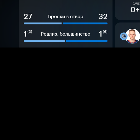
Оч
0
27
32
Броски в створ
1
1
(3)
(6)
Реализ. большинство
12
6
м
м
Штрафные минуты
О
0
53
47
%
%
Выигр. вбрасывания
4
9
Хиты
15
20
Блок. броски
О
0