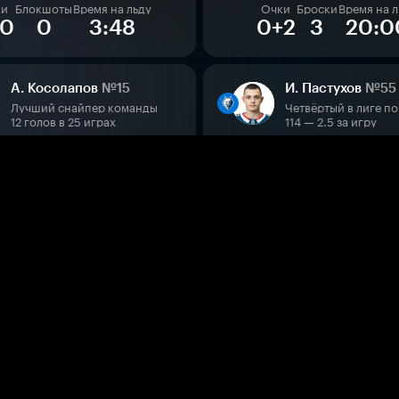
ки
Блокшоты
Время на льду
Очки
Броски
Время на л
+0
0
3:48
0+2
3
20:0
А. Косолапов
№15
И. Пастухов
№55
Лучший снайпер команды
12 голов в 25 играх
114 — 2.5 за игру
чки
Броски
Время на льду
Очки
Блокшоты
Время на
+1
1
17:45
0+0
0
17:
Е. Аланов
№21
А. Сериков
№24
Лучший ассистент команды
23 передачи в 47 играх
109 — 2.1 за игру
чки
Броски
Время на льду
Очки
Блокшоты
Время на
+0
2
18:31
0+0
1
17: