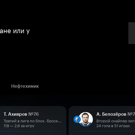
ане или у
Нефтехимик
Т. Ахияров
№76
А. Белозёров
№7
Третий в лиге по блок. броскам
Второй снайпер лиг
119 — 2.6 за игру
24 гола в 51 играх