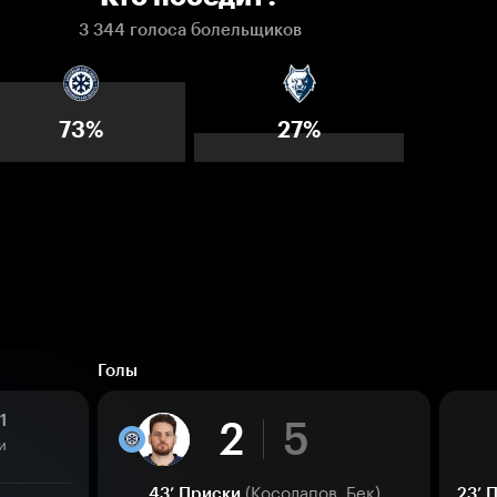
3 344 голоса болельщиков
73%
27%
Голы
1
2
5
и
(Косолапов, Бек)
43’
Приски
23’
П