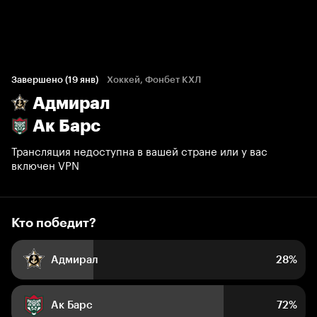
Кто победит?
2 729 голосов болельщиков
Завершено (19 янв)
Хоккей, Фонбет КХЛ
Адмирал
28%
72%
Ак Барс
Трансляция недоступна в вашей стране или у вас
включен VPN
Кто победит?
Адмирал
28%
Ак Барс
72%