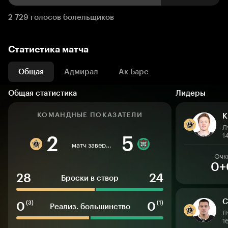
2 729 голосов болельщиков
Статистика матча
Общая
Адмирал
Ак Барс
Общая статистика
Лидеры
КОМАНДНЫЕ ПОКАЗАТЕЛИ
К
Л
1
2
5
матч завершен
Очк
0+
28
24
Броски в створ
С
0
0
(3)
(1)
Реализ. большинство
Л
1