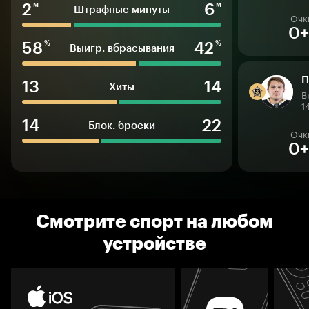
2
6
м
м
Штрафные минуты
Очк
0+
58
42
%
%
Выигр. вбрасывания
П
13
14
Хиты
В
1
14
22
Блок. броски
Очк
0+
Смотрите спорт на любом
устройстве