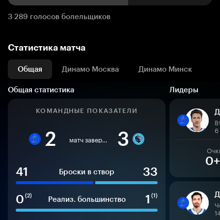
3 289 голосов болельщиков
Статистика матча
Общая
Динамо Москва
Динамо Минск
Общая статистика
Лидеры
КОМАНДНЫЕ ПОКАЗАТЕЛИ
Д
В
6
2
3
матч завершен
Очк
0+
41
33
Броски в створ
Д
0
1
(2)
(1)
Реализ. большинство
Ч
1