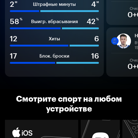
2
4
м
м
Штрафные минуты
Очк
0+
58
42
%
%
Выигр. вбрасывания
Н
12
6
Хиты
В
1
17
16
Блок. броски
Очк
0+
Смотрите спорт на любом
устройстве