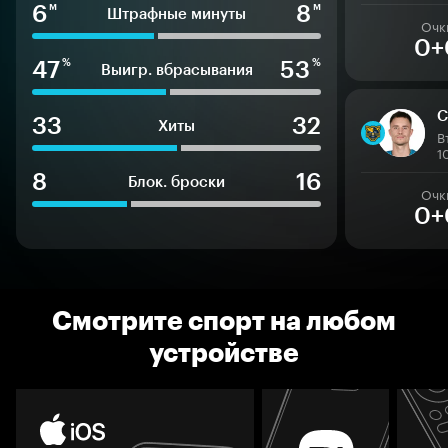
6
8
м
м
Штрафные минуты
Очк
0+
47
53
%
%
Выигр. вбрасывания
С
33
32
Хиты
В
1
8
16
Блок. броски
Очк
0+
Смотрите спорт на любом
устройстве