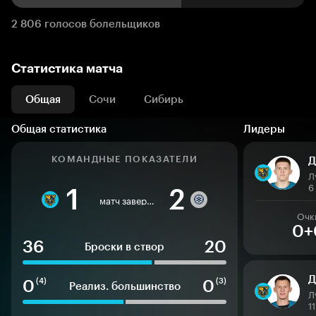
2 806 голосов болельщиков
Статистика матча
Общая
Сочи
Сибирь
Общая статистика
Лидеры
КОМАНДНЫЕ ПОКАЗАТЕЛИ
Д
Л
6
1
2
матч завершен
Очк
0+
36
20
Броски в створ
Д
0
0
(4)
(3)
Реализ. большинство
Л
1