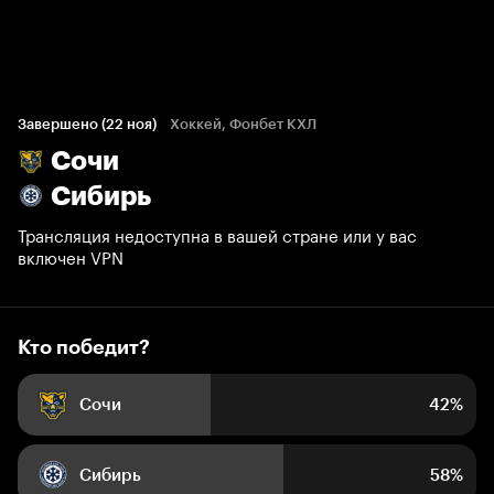
Кто победит?
2 806 голосов болельщиков
Завершено (22 ноя)
Хоккей, Фонбет КХЛ
Сочи
42%
58%
Сибирь
Трансляция недоступна в вашей стране или у вас
включен VPN
Кто победит?
Сочи
42%
Сибирь
58%