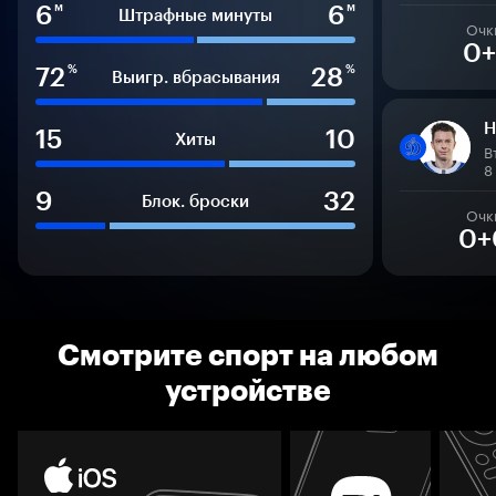
6
6
м
м
Штрафные минуты
Очк
0+
72
28
%
%
Выигр. вбрасывания
Н
15
10
Хиты
В
8
9
32
Блок. броски
Очк
0+
Смотрите спорт на любом
устройстве