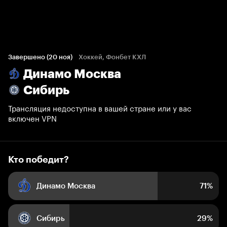
Кто победит?
2 948 голосов болельщиков
Завершено (20 ноя)
Хоккей, Фонбет КХЛ
Динамо Москва
71%
29%
Сибирь
Трансляция недоступна в вашей стране или у вас
включен VPN
Кто победит?
Динамо Москва
71%
Сибирь
29%