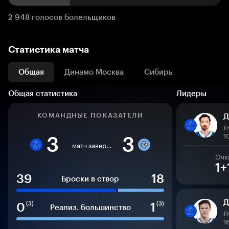
2 948 голосов болельщиков
Статистика матча
Общая
Динамо Москва
Сибирь
Общая статистика
Лидеры
КОМАНДНЫЕ ПОКАЗАТЕЛИ
Д
Л
1
3
3
матч завершен
Очк
1+
39
18
Броски в створ
Д
0
1
(3)
(3)
Реализ. большинство
Л
1