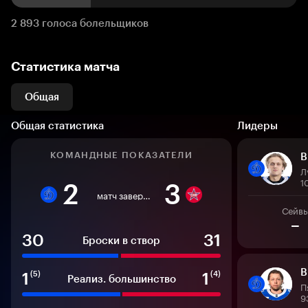
2 893 голоса болельщиков
Статистика матча
Общая
Общая статистика
Лидеры
КОМАНДНЫЕ ПОКАЗАТЕЛИ
В
Л
1
2
3
матч завершен
Сейв
–
30
31
Броски в створ
В
1
1
(5)
(4)
Реализ. большинство
П
9