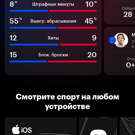
8
10
м
м
Штрафные минуты
Сейвы
28
55
45
%
%
Выигр. вбрасывания
М
12
9
Хиты
Л
6
15
20
Блок. броски
Очк
0+
Смотрите спорт на любом
устройстве