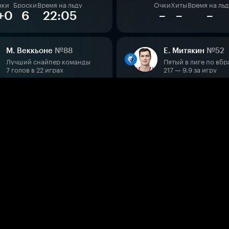
чки
Броски
Время на льду
Очки
Хиты
Время на ль
+0
6
22:05
–
–
–
М. Веккьоне
№88
Е. Митякин
№52
Лучший снайпер команды
7 голов в 22 играх
217 — 9.9 за игру
чки
Броски
Время на льду
Очки
Выигр. вбр.
Время н
+0
0
16:29
0+0
10
17:
(19)
М. Морелли
№11
Д. Юртайкин
№5
Третий ассистент команды
Лучший ассистент 
8 передач в 22 играх
10 передач в 20 игр
чки
Броски
Время на льду
Очки
Броски
Время на л
+0
0
19:06
0+3
5
16:4