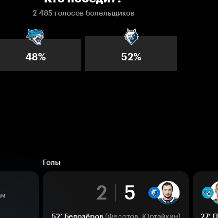
2 485 голосов болельщиков
48%
52%
Голы
2
5
ам
(Федотов, Юртайкин)
52’
Белозёров
27’
П