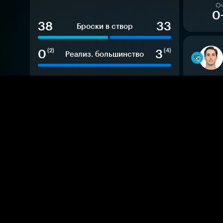
О
0
38
33
Броски в створ
0
3
(2)
(4)
Реализ. большинство
8
4
м
м
Штрафные минуты
О
0
48
52
%
%
Выигр. вбрасывания
8
11
Хиты
13
13
Блок. броски
О
0