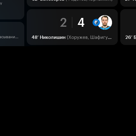
ду
2
4
(Хоружев, Шафигуллин)
Пятый в лиге по вбрасываниям
48’
Николишин
26’
а льду
2
3
44
(Савицкий)
34’
Кайыржан
0
команды
ах
1
3
ьду
0
(Юртайкин)
28’
Белозёров