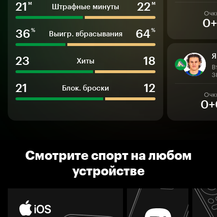
21
22
м
м
Штрафные минуты
Очк
0+
36
64
%
%
Выигр. вбрасывания
Я
23
18
Хиты
В
3
21
12
Блок. броски
Очк
0+
Смотрите спорт на любом
устройстве