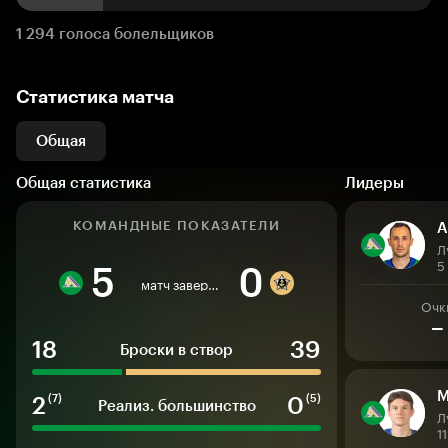
1 294 голоса болельщиков
Статистика матча
Общая
Общая статистика
Лидеры
КОМАНДНЫЕ ПОКАЗАТЕЛИ
А
Л
5
5
0
матч завершен
Очк
–
18
39
Броски в створ
М
2
0
(7)
(5)
Реализ. большинство
Л
1