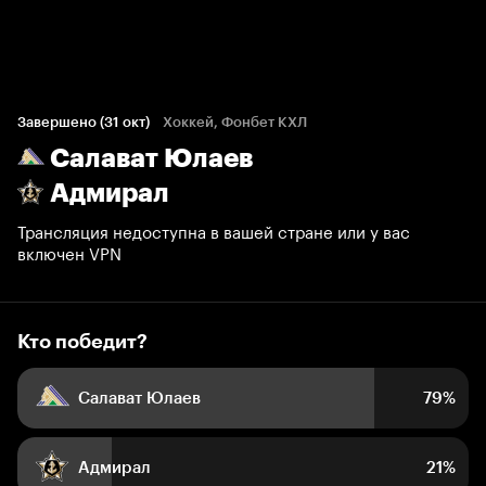
Кто победит?
1 294 голоса болельщиков
Завершено (31 окт)
Хоккей, Фонбет КХЛ
Салават Юлаев
79%
21%
Адмирал
Трансляция недоступна в вашей стране или у вас
включен VPN
Кто победит?
Салават Юлаев
79%
Адмирал
21%