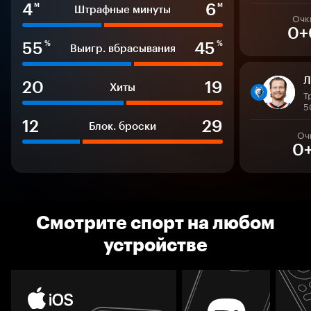
4
6
м
м
Штрафные минуты
Очк
0+
55
45
%
%
Выигр. вбрасывания
Л
20
19
Хиты
Т
5
12
29
Блок. броски
Оч
0
Смотрите спорт на любом
устройстве