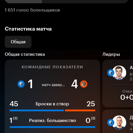
1 651 голос болельщиков
Статистика матча
Общая
Общая статистика
Лидеры
КОМАНДНЫЕ ПОКАЗАТЕЛИ
А
В
3
1
4
матч завершен
Очки
0+
45
25
Броски в створ
Д
1
0
(3)
(2)
Реализ. большинство
Т
4