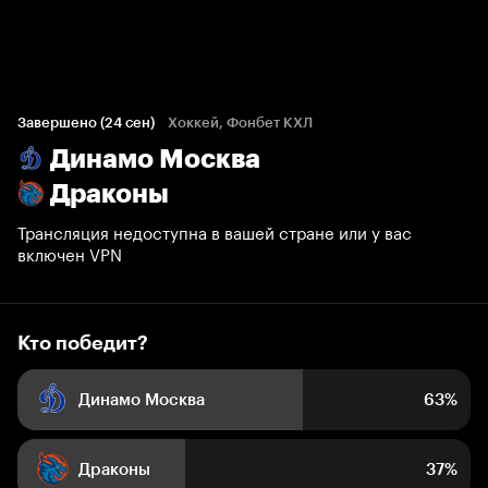
Кто победит?
1 647 голосов болельщиков
Завершено (24 сен)
Хоккей, Фонбет КХЛ
Динамо Москва
63%
37%
Драконы
Трансляция недоступна в вашей стране или у вас
включен VPN
Кто победит?
Динамо Москва
63%
Драконы
37%