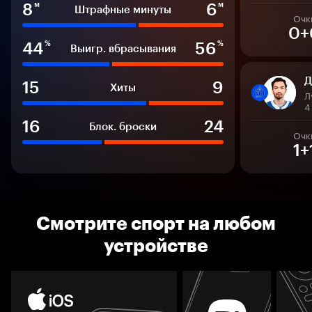
8
6
м
м
Штрафные минуты
Очк
0+
44
56
%
%
Выигр. вбрасывания
Д
15
9
Хиты
Л
4
16
24
Блок. броски
Очк
1+
Смотрите спорт на любом
устройстве