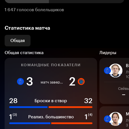
1 647 голосов болельщиков
Статистика матча
Общая
Общая статистика
Лидеры
КОМАНДНЫЕ ПОКАЗАТЕЛИ
В
Л
1
3
2
матч завершен
Сейв
–
28
32
Броски в створ
М
1
1
(3)
(4)
Реализ. большинство
Л
3