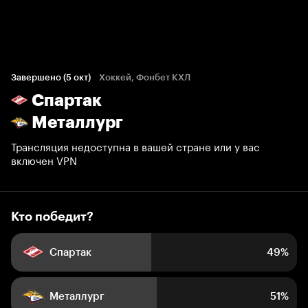
Кто победит?
2 269 голосов болельщиков
Завершено (5 окт)
Хоккей, Фонбет КХЛ
Спартак
49%
51%
Металлург
Трансляция недоступна в вашей стране или у вас
включен VPN
Кто победит?
Спартак
49%
Металлург
51%