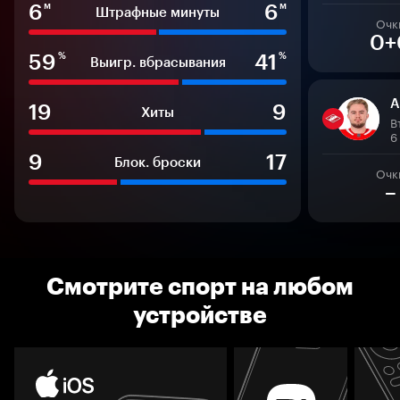
6
6
м
м
Штрафные минуты
Очк
0+
59
41
%
%
Выигр. вбрасывания
А
19
9
Хиты
В
6
9
17
Блок. броски
Очк
–
Смотрите спорт на любом
устройстве