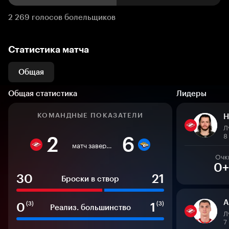
2 269 голосов болельщиков
Статистика матча
Общая
Общая статистика
Лидеры
КОМАНДНЫЕ ПОКАЗАТЕЛИ
Н
Л
8
2
6
матч завершен
Очк
0+
30
21
Броски в створ
А
0
1
(3)
(3)
Реализ. большинство
Л
7