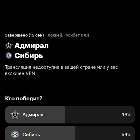
Кто победит?
1 415 голосов болельщиков
Завершено (15 сен)
Хоккей, Фонбет КХЛ
Адмирал
46%
54%
Сибирь
Трансляция недоступна в вашей стране или у вас
включен VPN
Кто победит?
Адмирал
46%
Сибирь
54%