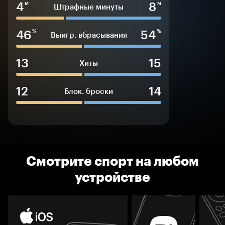
4
8
м
м
Штрафные минуты
46
54
%
%
Выигр. вбрасывания
13
15
Хиты
12
14
Блок. броски
Смотрите спорт на любом
устройстве