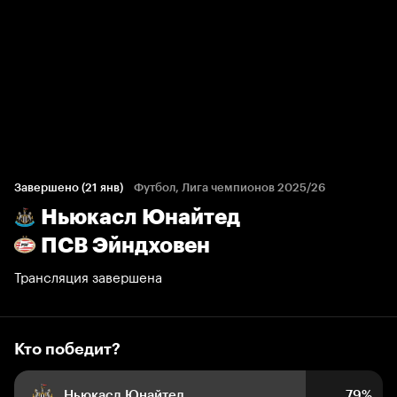
Кто победит?
252 голоса болельщиков
Завершено (21 янв)
Футбол, Лига чемпионов 2025/26
Ньюкасл Юнайтед
79%
8%
13%
ПСВ Эйндховен
Трансляция завершена
Кто победит?
Ньюкасл Юнайтед
79%