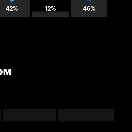
42%
12%
46%
ом