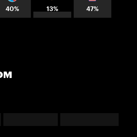
40%
13%
47%
ом