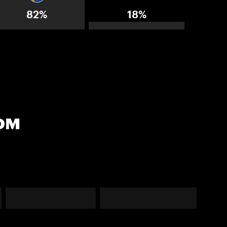
82%
18%
ом