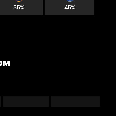
55%
45%
ом