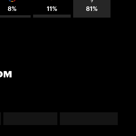
8%
11%
81%
ом